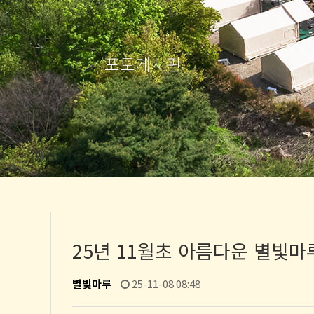
포토게시판
25년 11월초 아름다운 별빛마
별빛마루
25-11-08 08:48